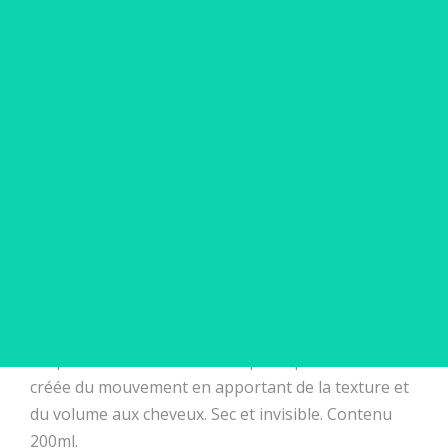
Frais de port gratuit à partir de 50€ d’achat
Retrait en salon des produits : 0€ de frais de port
Voir horaires de retrait de vos produits en salon
Quantité
Ajouter au panier

Derniers articles en stock
Hair Powder SACHAJUAN est une poudre légère et
sèche qui modifie la structure en donnant
l'impression d'une chevelure plus épaisse. Elle
créée du mouvement en apportant de la texture et
du volume aux cheveux. Sec et invisible. Contenu
200ml.